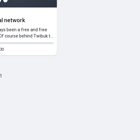
al network
ys been a free and free
Of course behind Twibuk t...
400
 1