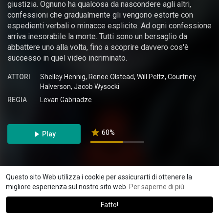
giustizia. Ognuno ha qualcosa da nascondere agli altri,
confessioni che gradualmente gli vengono estorte con
espedienti verbali o minacce esplicite. Ad ogni confessione
arriva inesorabile la morte. Tutti sono un bersaglio da
abbattere uno alla volta, fino a scoprire davvero cos'è
successo in quel video incriminato.
ATTORI
Shelley Hennig, Renee Olstead, Will Peltz, Courtney
Halverson, Jacob Wysocki
REGIA
Levan Gabriadze
60%
Play
Questo sito Web utilizza i cookie per assicurarti di ottenere la
Altri risultati simili
migliore esperienza sul nostro sito web.
Per saperne di più
Fatto!